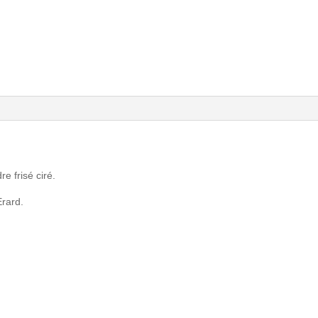
e frisé ciré.
Erard.