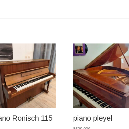
ano Ronisch 115
piano pleyel
8500,00
€