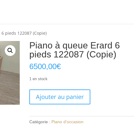
 6 pieds 122087 (Copie)
Piano à queue Erard 6
pieds 122087 (Copie)
6500,00
€
1 en stock
quantité
Ajouter au panier
de
Piano
à
queue
Catégorie :
Piano d'occasion
Erard
6